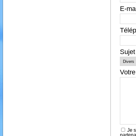
E-mai
Télé
Sujet
Votr
Je s
partena