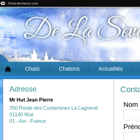
Chats-de-france.com
De La Seve
Chats
Chatons
Actualités
Adresse
Cont
Mr Hut Jean Pierre
Nom
350 Route des Contamines La Lagnerat
01140 Illiat
01 - Ain - France
Prén