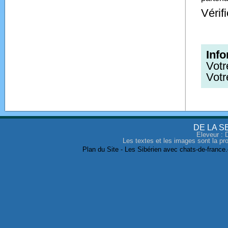
Vérif
Inf
Votr
Votr
DE LA S
Eleveur
: 
Les textes et les images sont la pro
Plan du Site
-
Les Sibérien avec chats-de-france